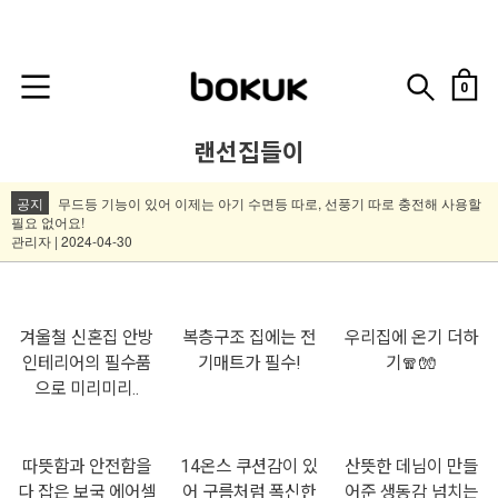
0
랜선집들이
공지
무드등 기능이 있어 이제는 아기 수면등 따로, 선풍기 따로 충전해 사용할
필요 없어요!
관리자 | 2024-04-30
겨울철 신혼집 안방
복층구조 집에는 전
우리집에 온기 더하
인테리어의 필수품
기매트가 필수!
기🧣🧤
으로 미리미리..
따뜻함과 안전함을
14온스 쿠션감이 있
산뜻한 데님이 만들
다 잡은 보국 에어셀
어 구름처럼 폭신한
어준 생동감 넘치는