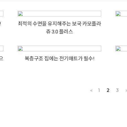
!
최적의 수면을 유지해주는 보국 카모플라
쥬 3.0 플러스
으
복층구조 집에는 전기매트가 필수!
1
2
3
<<
>>