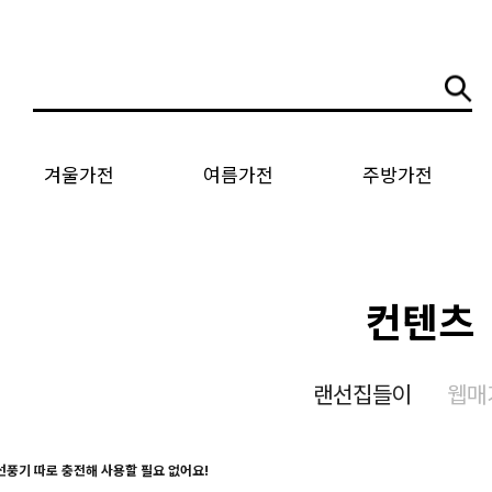
겨울가전
여름가전
주방가전
컨텐츠
랜선집들이
웹매
선풍기 따로 충전해 사용할 필요 없어요!