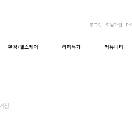
로그인
회원가입
마
환경/헬스케어
리퍼특가
커뮤니티
거진