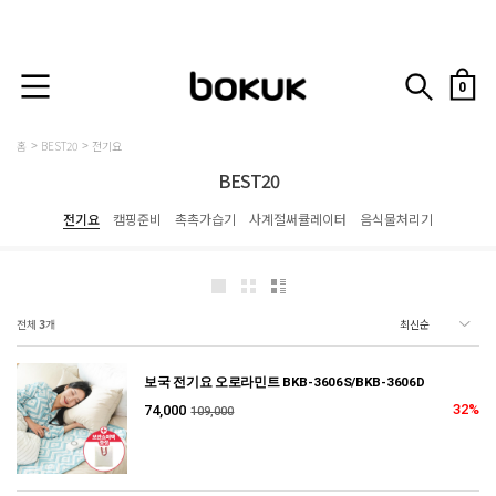
0
홈
BEST20
전기요
BEST20
전기요
캠핑준비
촉촉가습기
사계절써큘레이터
음식물처리기
전체
3
개
보국 전기요 오로라민트 BKB-3606S/BKB-3606D
32%
74,000
109,000