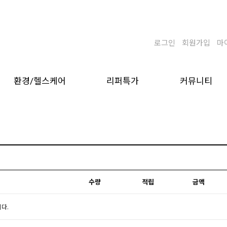
로그인
회원가입
마
환경/헬스케어
리퍼특가
커뮤니티
수량
적립
금액
다.