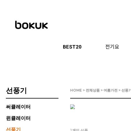
BEST20
전기요
선풍기
HOME
>
전체상품
>
여름가전
>
선풍
써큘레이터
윈큘레이터
선풍기
개의 상품
1