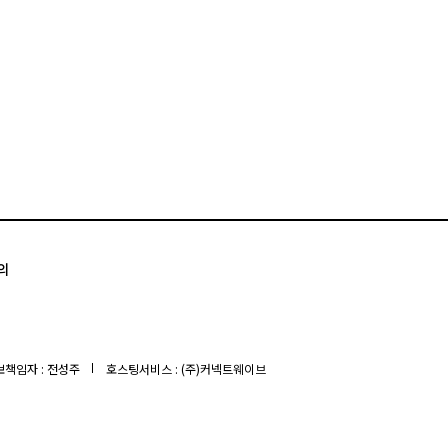
의
책임자 : 전성주
호스팅서비스 : (주)커넥트웨이브