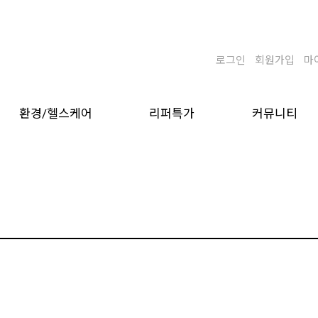
로그인
회원가입
마
환경/헬스케어
리퍼특가
커뮤니티