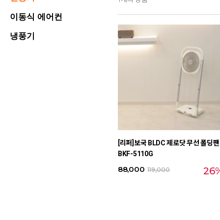
이동식 에어컨
냉풍기
[리퍼]보국 BLDC 제로닷 무선 폴딩팬
BKF-5110G
88,000
26
119,000