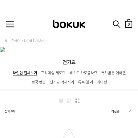
0
홈
전기요
라인업 전체보기
전기요
라인업 전체보기
프리미엄 제로닷
베스트 카모플라쥬
특허받은 에어셀
보국 캠핑
전기요 액세서리
특수 열 라미네이팅
전체
0
개