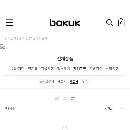
0
홈
전체상품
환경가전
제습기
전체상품
여름가전
전기요
겨울가전
헬스케어
환경가전
주방가전
생활가전
공기청정기
가습기
제습기
청소기
전체
0
개