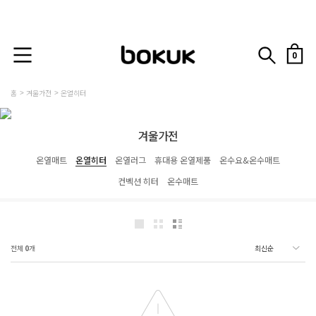
0
홈
겨울가전
온열히터
겨울가전
온열매트
온열히터
온열러그
휴대용 온열제품
온수요&온수매트
컨벡션 히터
온수매트
전체
0
개