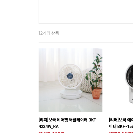
개의 상품
12
[리퍼]보국 에어젯 써큘레이터 BKF-
[리퍼]보국 에
4224W_RA
이터 BKH-15