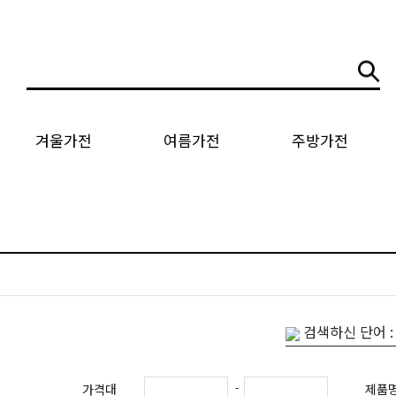
겨울가전
여름가전
주방가전
검색하신 단어 
-
가격대
제품