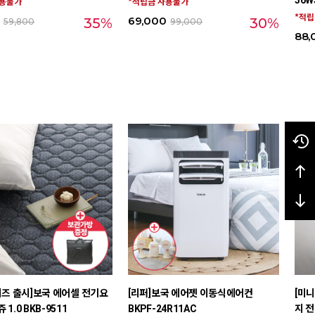
사용불가
*적립금 사용불가
*적립
69,000
35%
30%
59,800
99,000
88,
이즈 출시]보국 에어셀 전기요
[리퍼]보국 에어젯 이동식에어컨
[미니
1.0 BKB-9511
BKPF-24R11AC
지 전