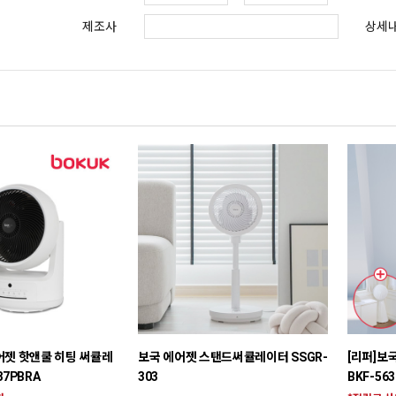
제조사
상세
어젯 핫앤쿨 히팅 써큘레
보국 에어젯 스탠드써큘레이터 SSGR-
[리퍼]보
87PBRA
303
BKF-56