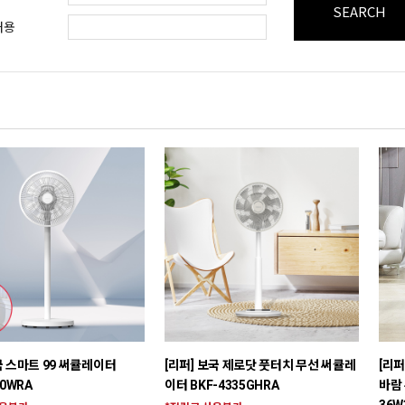
SEARCH
내용
국 스마트 99 써큘레이터
[리퍼] 보국 제로닷 풋터치 무선 써큘레
[리퍼
30WRA
이터 BKF-4335GHRA
바람 
36W