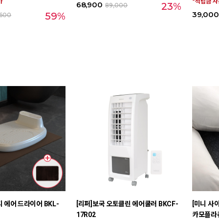
가
*적립금 
68,900
23%
89,000
39,000
59%
,600
디 에어 드라이어 BKL-
[리퍼]보국 오토클린 에어쿨러 BKCF-
[미니 사
17R02
카모플라쥬 