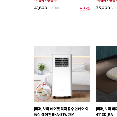
*적립금 사용불가
*적립금 사용불
41,800
33,000
53%
89,000
79
[리퍼]보국 에어젯 북극곰 수면케어 이
[리퍼]보국 바
동식 에어컨 BKA-31W07M
4113D_RA