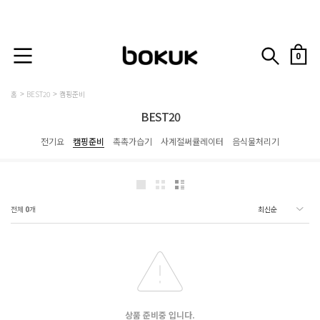
0
홈
BEST20
캠핑준비
BEST20
전기요
캠핑준비
촉촉가습기
사계절써큘레이터
음식물처리기
전체
0
개
상품 준비중 입니다.