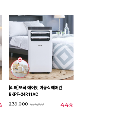
이
[리퍼]보국 에어젯 이동식에어컨
BKPF-24R11AC
239,000
%
44%
424,160