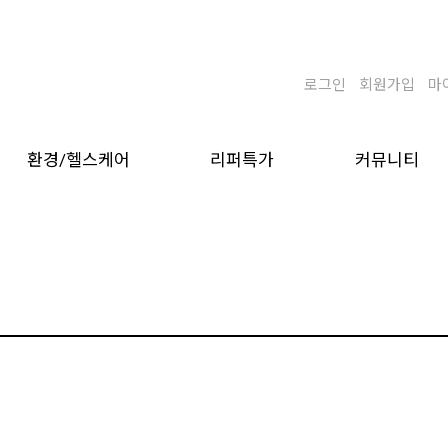
로그인
회원가입
마
환경/헬스케어
리퍼특가
커뮤니티