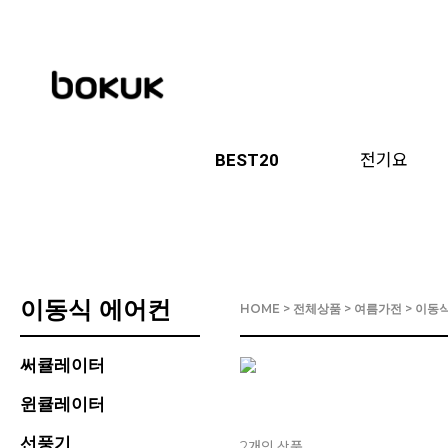
BEST20
전기요
이동식 에어컨
HOME
>
전체상품
>
여름가전
>
이동식
써큘레이터
윈큘레이터
선풍기
개의 상품
2