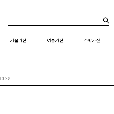
겨울가전
여름가전
주방가전
 에어컨