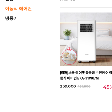
이동식 에어컨
냉풍기
[리퍼]보국 에어젯 북극곰 수면케어 
동식 에어컨 BKA-31W07M
239,000
45
437,800