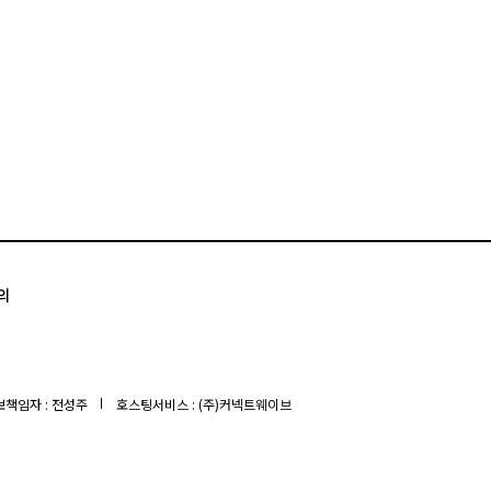
의
책임자 : 전성주
호스팅서비스 : (주)커넥트웨이브