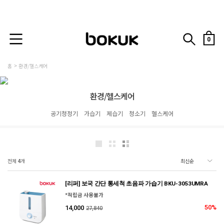
0
홈
환경/헬스케어
환경/헬스케어
공기청정기
가습기
제습기
청소기
헬스케어
전체
4
개
[리퍼] 보국 간단 통세척 초음파 가습기 BKU-3053UMRA
*적립금 사용불가
50%
14,000
27,840