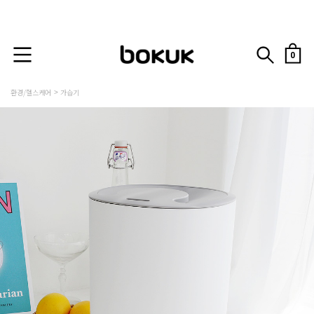
0
환경/헬스케어
가습기