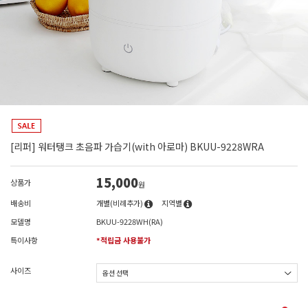
[리퍼] 워터탱크 초음파 가습기(with 아로마) BKUU-9228WRA
15,000
상품가
원
배송비
개별(비례추가)
지역별
모델명
BKUU-9228WH(RA)
특이사항
*적립금 사용불가
사이즈