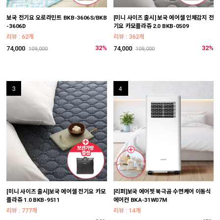
보국 전기요 오로라민트 BKB-3606S/BKB
[미니 사이즈 출시] 보국 에어셀 인체감지 전
[
-3606D
기요 카모플라쥬 2.0 BKB-0509
-
리뷰 : 62개
리뷰 : 362개
리
32%
32%
74,000
74,000
8
109,000
109,000
3
4
[미니 사이즈 출시]보국 에어셀 전기요 카모
[리퍼]보국 에어젯 북극곰 수면케어 이동식
[
플라쥬 1.0 BKB-9511
에어컨 BKA-31W07M
W
*
리뷰 : 777개
리뷰 : 14개