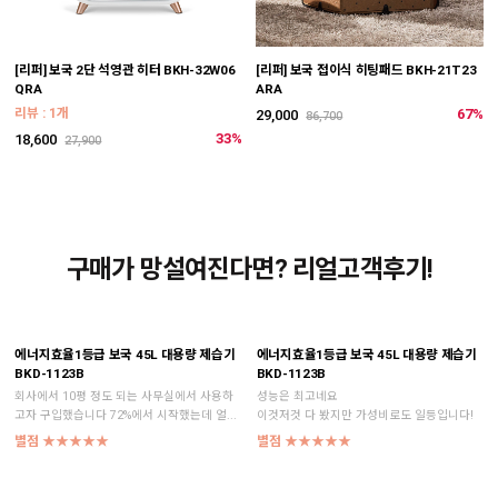
[리퍼] 보국 2단 석영관 히터 BKH-32W06
[리퍼] 보국 접이식 히팅패드 BKH-21T23
QRA
ARA
리뷰 : 1개
67%
29,000
86,700
33%
18,600
27,900
구매가 망설여진다면? 리얼고객후기!
에너지효율1등급 보국 45L 대용량 제습기
에너지효율1등급 보국 45L 대용량 제습기
BKD-1123B
BKD-1123B
회사에서 10평 정도 되는 사무실에서 사용하
성능은 최고네요
고자 구입했습니다 72%에서 시작했는데 얼...
이것저것 다 봤지만 가성비로도 일등입니다!
별점 ★★★★★
별점 ★★★★★