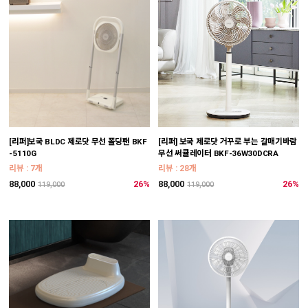
[리퍼]보국 BLDC 제로닷 무선 폴딩팬 BKF
[리퍼] 보국 제로닷 거꾸로 부는 갈매기바람
-5110G
무선 써큘레이터 BKF-36W30DCRA
리뷰 : 7개
리뷰 : 28개
88,000
26%
88,000
26%
119,000
119,000