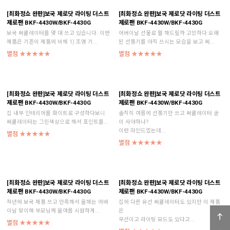
[최화정쇼 완판]보국 제로닷 라이팅 더스트
[최화정쇼 완판]보국 제로닷 라이팅 더스트
제로팬 BKF-4430W/BKF-4430G
제로팬 BKF-4430W/BKF-4430G
보국 써큘레이터를 몇 대 쓰고 있습니다. 이번
어버이날 선물로 뭘 해드릴까 고민하다 오래
제품은 기존의 제품에 비해 1) 조명 기...
된 선풍기를 아직 쓰시는 모습을 보고 써...
별점 ★★★★★
별점 ★★★★★
[최화정쇼 완판]보국 제로닷 라이팅 더스트
[최화정쇼 완판]보국 제로닷 라이팅 더스트
제로팬 BKF-4430W/BKF-4430G
제로팬 BKF-4430W/BKF-4430G
집 내부 인테리어를 화이트로 구성하다보니
솔직히 여름에 선풍기만 쓰고 써큘레이터 굳
써큘레이터는 그린색상으로 해서 포인트를...
이 사야하나?
이런 마인드였는데...
별점 ★★★★★
별점 ★★★★★
[최화정쇼 완판]보국 제로닷 라이팅 더스트
[최화정쇼 완판]보국 제로닷 라이팅 더스트
제로팬 BKF-4430W/BKF-4430G
제로팬 BKF-4430W/BKF-4430G
작년에 보국 제품 쓰고 만족해서 올해는 어버
집에 다른 유선 써큘레이터도 있지만 이 제품
이날 맞이해 부모님께 올여름 시원하게...
은
무선이고 라이팅 모드도 있다고...
별점 ★★★★★