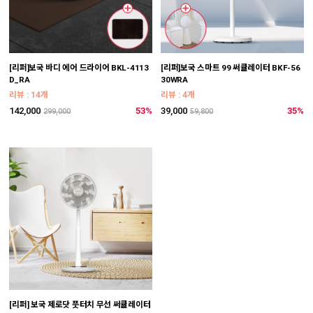
[리퍼]보국 바디 에어 드라이어 BKL-4113
[리퍼]보국 스마트 99 써큘레이터 BKF-56
D_RA
30WRA
리뷰 : 14개
리뷰 : 4개
142,000
53%
39,000
35%
299,000
59,800
[리퍼] 보국 제로닷 풋터치 무선 써큘레이터