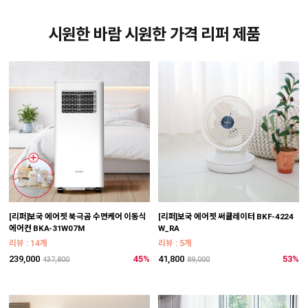
시원한 바람 시원한 가격 리퍼 제품
[리퍼]보국 에어젯 북극곰 수면케어 이동식
[리퍼]보국 에어젯 써큘레이터 BKF-4224
에어컨 BKA-31W07M
W_RA
리뷰 : 14개
리뷰 : 5개
239,000
45%
41,800
53%
437,800
89,000