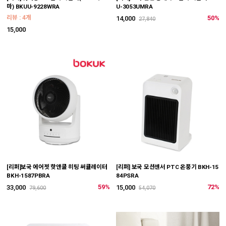
마) BKUU-9228WRA
U-3053UMRA
리뷰 : 4개
50%
14,000
27,840
15,000
[리퍼]보국 에어젯 핫앤쿨 히팅 써큘레이터
[리퍼] 보국 모션센서 PTC 온풍기 BKH-15
BKH-1587PBRA
84PSRA
59%
72%
33,000
15,000
79,600
54,070