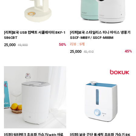
[리퍼]보국 USB 컴팩트 서큘레이터 BKF-1
[리퍼]보국 스타일리스 미니 아이스 냉풍기
586CBT
SSCF-M8BY / SSCF-M8BM
50%
리뷰 : 9개
25,000
49,900
45%
25,000
45,410
[리퍼] 워터탱크 초음파 가습기(with 아로
[리퍼] 보국 간단 통세척 초음파 가습기 BK