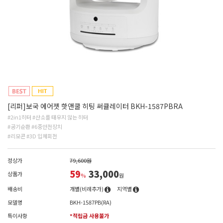
[리퍼]보국 에어젯 핫앤쿨 히팅 써큘레이터 BKH-1587PBRA
#2in1히터 #산소를 태우지 않는 히터
#공기순환 #6중안전장치
#리모콘 #3D 입체회전
정상가
79,600원
59
33,000
상품가
%
원
배송비
개별(비례추가)
지역별
모델명
BKH-1587PB(RA)
특이사항
*적립금 사용불가