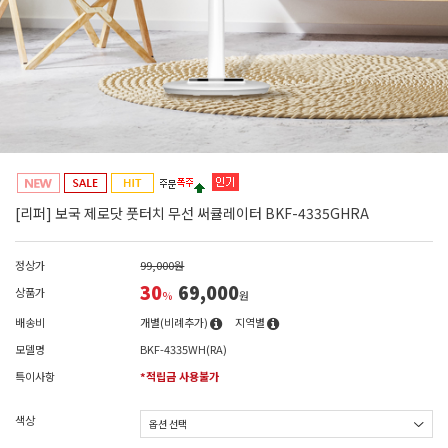
[리퍼] 보국 제로닷 풋터치 무선 써큘레이터 BKF-4335GHRA
정상가
99,000원
30
69,000
상품가
%
원
배송비
개별(비례추가)
지역별
모델명
BKF-4335WH(RA)
특이사항
*적립금 사용불가
색상