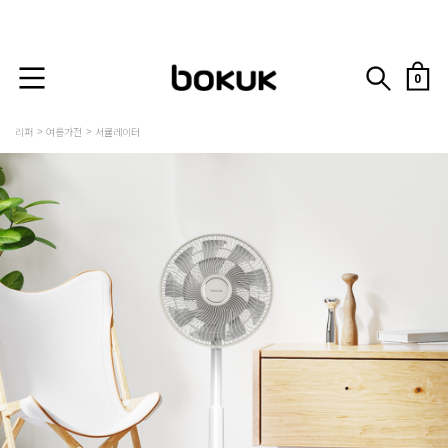
0
리퍼
여름가전
서큘레이터