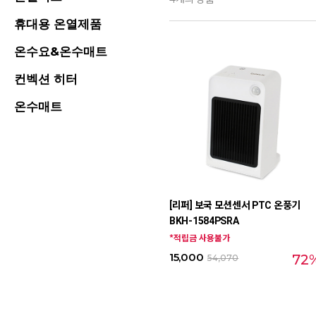
휴대용 온열제품
온수요&온수매트
컨벡션 히터
온수매트
[리퍼] 보국 모션센서 PTC 온풍기
BKH-1584PSRA
*적립금 사용불가
15,000
72
54,070