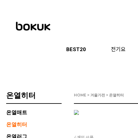
BEST20
전기요
온열히터
HOME
>
겨울가전
>
온열히터
온열매트
온열히터
온열러그
개의 상품
4