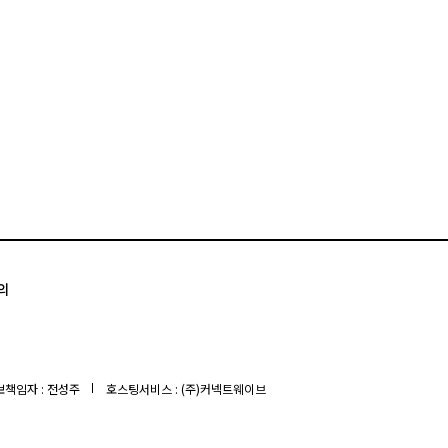
의
책임자 : 전성주
호스팅서비스 : (주)커넥트웨이브