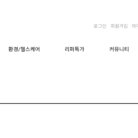
로그인
회원가입
마
환경/헬스케어
리퍼특가
커뮤니티