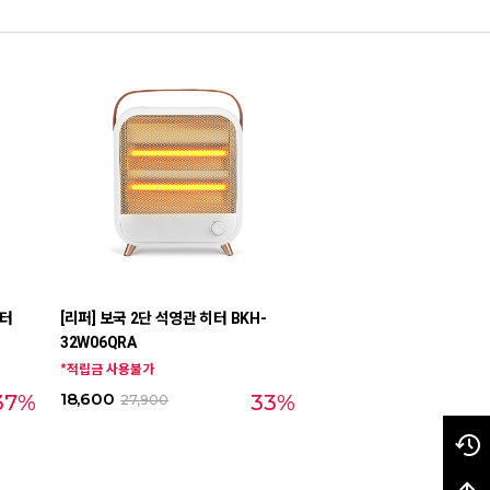
히터
[리퍼] 보국 2단 석영관 히터 BKH-
32W06QRA
*적립금 사용불가
18,600
37%
33%
27,900