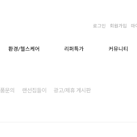
로그인
회원가입
마
환경/헬스케어
리퍼특가
커뮤니티
상품문의
랜선집들이
광고/제휴 게시판