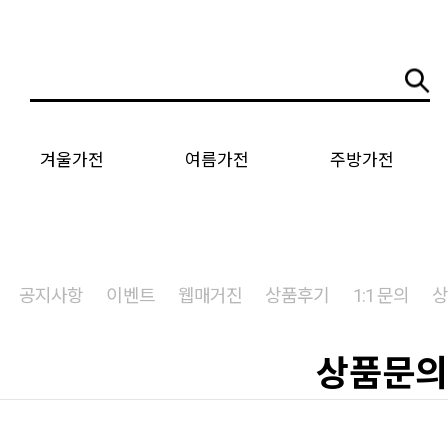
겨울가전
여름가전
주방가전
공지사항
이벤트
웹매거진
상품후기
1:1 문의
상품문의